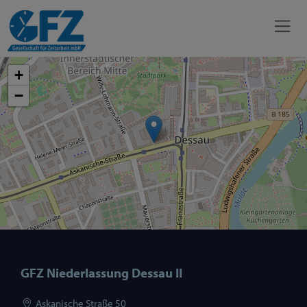
+
−
GFZ Niederlassung Dessau II
Askanische Straße 50