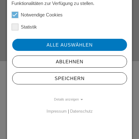
Funktionalitäten zur Verfügung zu stellen.
Vorherige
6
Nächste
«
1
2
3
4
5
7
»
Notwendige Cookies
Statistik
ALLE AUSWÄHLEN
ABLEHNEN
Ansprechpartner Niederlassung Dessau II
SPEICHERN
Details anzeigen
Impressum
|
Datenschutz