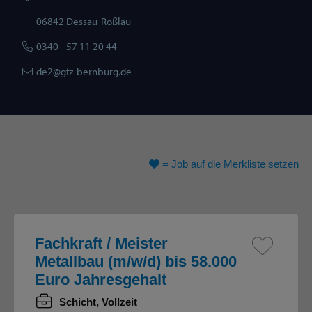
06842 Dessau-Roßlau
0340 - 57 11 20 44
de2@gfz-bernburg.de
= Job auf
die Merkliste
setzen
Fachkraft / Meister
Metallbau (m/w/d) bis 58.000
Euro Jahresgehalt
Schicht, Vollzeit