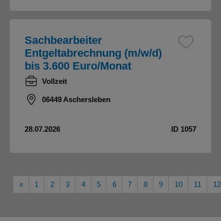
Sachbearbeiter
Entgeltabrechnung (m/w/d)
bis 3.600 Euro/Monat
Vollzeit
06449 Aschersleben
28.07.2026
ID 1057
Vorherige
«
1
2
3
4
5
6
7
8
9
10
11
12