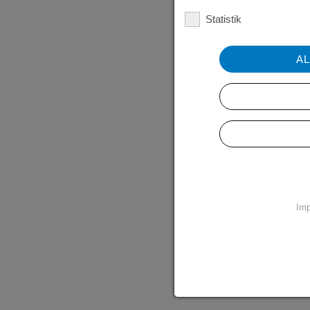
Statistik
A
Im