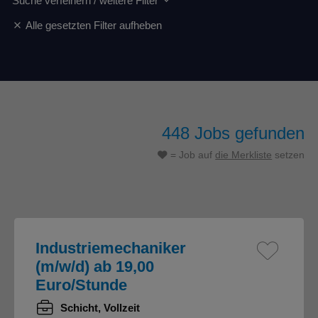
Suche verfeinern / weitere Filter
Alle gesetzten Filter aufheben
448
Jobs gefunden
= Job auf
die Merkliste
setzen
Industriemechaniker
(m/w/d) ab 19,00
Euro/Stunde
Schicht, Vollzeit