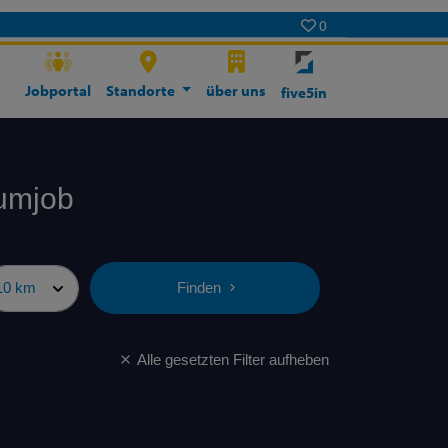
0
Jobportal
Standorte
über uns
five5in
aumjob
Finden
Alle gesetzten Filter aufheben