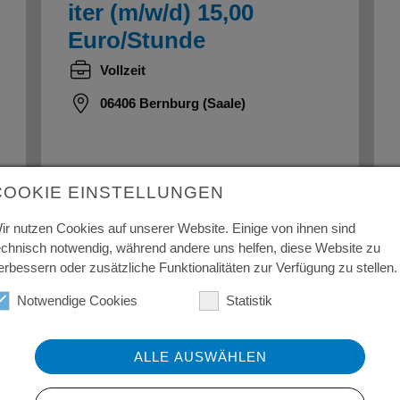
iter (m/w/d) 15,00
Euro/Stunde
Vollzeit
06406 Bernburg (Saale)
04.08.2026
ID 512
COOKIE EINSTELLUNGEN
ir nutzen Cookies auf unserer Website. Einige von ihnen sind
echnisch notwendig, während andere uns helfen, diese Website zu
erbessern oder zusätzliche Funktionalitäten zur Verfügung zu stellen.
Helfer
Notwendige Cookies
Statistik
Lebensmittelherstel
lung (m/w/d) 14,96
ALLE AUSWÄHLEN
Euro/Stunde
Schicht, Schicht / Nacht /