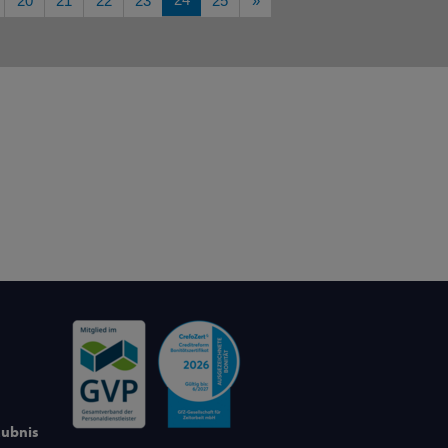
20
21
22
23
25
»
aubnis