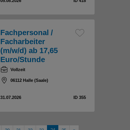
05.08.2026
ID 418
Fachpersonal /
Facharbeiter
(m/w/d) ab 17,65
Euro/Stunde
Vollzeit
06112 Halle (Saale)
31.07.2026
ID 355
24
Nächste