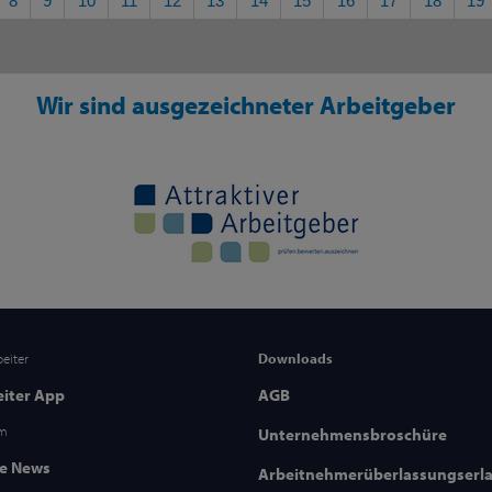
8
9
10
11
12
13
14
15
16
17
18
19
Wir sind ausgezeichneter Arbeitgeber
beiter
Downloads
eiter App
AGB
om
Unternehmensbroschüre
le News
Arbeitnehmerüberlassungserl