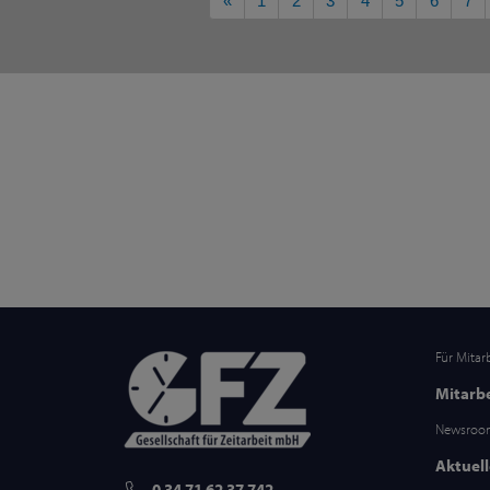
«
1
2
3
4
5
6
7
Für Mitar
Mitarb
Newsro
Aktuel
0 34 71 62 37 742