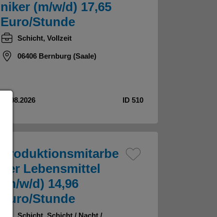
niker (m/w/d) 17,65
Euro/Stunde
Schicht, Vollzeit
06406 Bernburg (Saale)
04.08.2026
ID 510
Produktionsmitarbe
iter Lebensmittel
(m/w/d) 14,96
Euro/Stunde
Schicht, Schicht / Nacht /