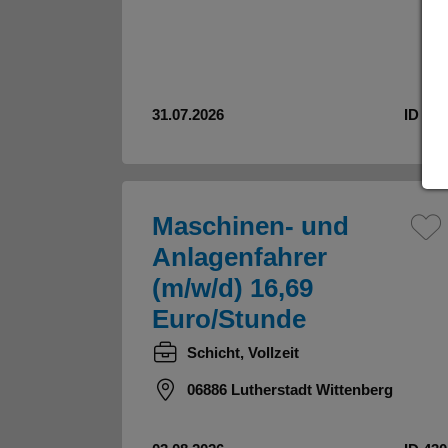
31.07.2026
ID 456
Maschinen- und
Anlagenfahrer
(m/w/d) 16,69
Euro/Stunde
Schicht, Vollzeit
06886 Lutherstadt Wittenberg