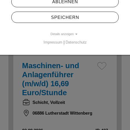
ABLEHNEN
Wochenende, Vollzeit
06842 Dessau, Anhalt
SPEICHERN
03.08.2026
ID 432
Details anzeigen
Impressum
|
Datenschutz
Maschinen- und
Anlagenführer
(m/w/d) 16,69
Euro/Stunde
Schicht, Vollzeit
06886 Lutherstadt Wittenberg