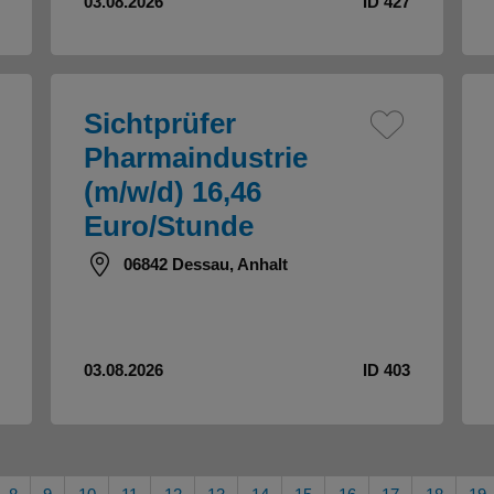
03.08.2026
ID 427
Sichtprüfer
Pharmaindustrie
(m/w/d) 16,46
Euro/Stunde
06842 Dessau, Anhalt
03.08.2026
ID 403