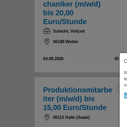
chaniker (m/w/d)
bis 20,00
Euro/Stunde
Schicht, Vollzeit
06198 Wettin
04.08.2026
ID 531
W
t
v
Produktionsmitarbe
iter (m/w/d) bis
15,00 Euro/Stunde
06112 Halle (Saale)