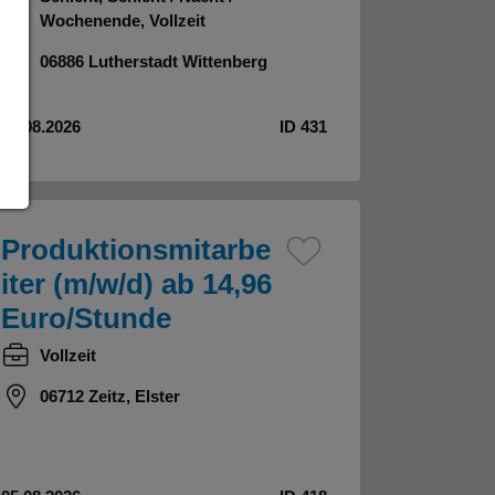
Wochenende, Vollzeit
06886 Lutherstadt Wittenberg
04.08.2026
ID 431
Produktionsmitarbe
iter (m/w/d) ab 14,96
Euro/Stunde
Vollzeit
06712 Zeitz, Elster