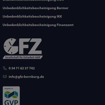
Unbedenklichkeitsbescheinigung Barmer
Unbedenklichkeitsbescheinigung IKK
Unbedenklichkeitsbescheinigung Finanzamt
0 34 71 62 37 742
info
gfz-bernburg
de