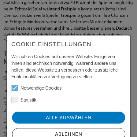
Statistisch gesehen verlieren etwa 70 Prozent der Spieler langfristig
beim Echtgeld Spiel während Freispiele komplett risikofrei sind.
Dennoch nutzen viele Spieler Freispiele gezielt um ihre Chancen
im Echtgeld Modus zu verbessern. Sie lernen Muster erkennen
Bonus Features verstehen und ihre Einsätze besser planen. Dadurch
steigt die Wahrscheinlichkeit langfristig erfolgreich zu spielen.
Freispiele fungieren somit als Trainingsfeld für echte Gewinne.
COOKIE EINSTELLUNGEN
Technische Unterschiede und
Wir nutzen Cookies auf unserer Website. Einige von
Nutzererfahrung auf mobilen Geräten
ihnen sind technisch notwendig, während andere uns
helfen, diese Website zu verbessern oder zusätzliche
In Österreich erfolgt rund 84 Prozent des Spielens über mobile
Funktionalitäten zur Verfügung zu stellen.
Geräte. Daher ist die technische Umsetzung besonders wichtig.
Freispiele laden meist schneller da keine Zahlungsprozesse
Notwendige Cookies
integriert sind. Echtgeld Slots hingegen benötigen zusätzliche
Sicherheitsprüfungen was den Start minimal verzögern kann.
Statistik
Dennoch sind moderne Plattformen so optimiert dass dieser
Unterschied kaum spürbar ist.
ALLE AUSWÄHLEN
Ein weiterer Punkt ist die Benutzeroberfläche. Freispiele sind oft
einfacher aufgebaut und fokussieren sich auf das Spiel selbst.
Echtgeld Plattformen bieten zusätzliche Funktionen wie
ABLEHNEN