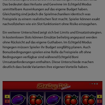
Das bedeutet dass Verluste und Gewinne im Echtgeld Modus
unmittelbare Auswirkungen auf das eigene Budget haben.
Gleichzeitig sind jedoch die Spielmechaniken identisch was
Freispiele zu einem realistischen Test macht. Spieler können exakt
nachvollziehen wie ein Slot funktioniert ohne Risiko einzugehen.
Ein weiterer Unterschied zeigt sich bei Limits und Einsatzstrategien.
In kostenlosen Slots können Einsätze beliebig angepasst werden
ohne Rücksicht auf das eigene Guthaben. Im Echtgeld Modus
hingegen müssen Spieler ihr Budget sorgfältig planen. Auch
Bonusbedingungen spielen eine Rolle da Freispiele oft ohne
Bedingungen verfügbar sind während Echtgeld Boni
Umsatzanforderungen enthalten. Diese Unterschiede machen
deutlich dass beide Varianten ihre eigenen Vorteile haben.