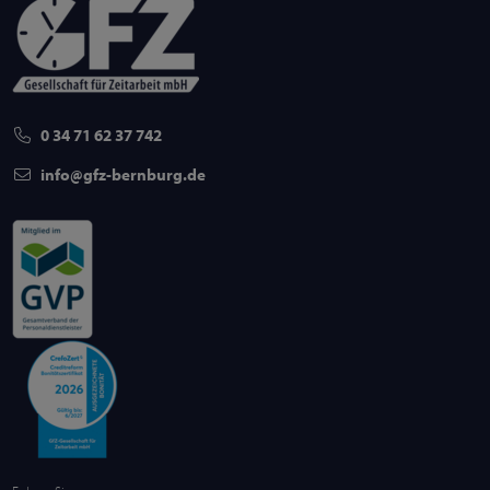
0 34 71 62 37 742
info
gfz-bernburg
de