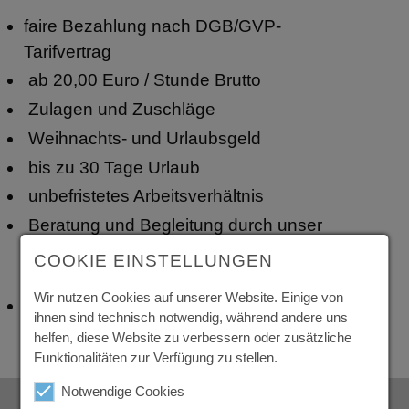
faire Bezahlung nach DGB/GVP-
Tarifvertrag
ab 20,00 Euro / Stunde Brutto
Zulagen und Zuschläge
Weihnachts- und Urlaubsgeld
bis zu 30 Tage Urlaub
unbefristetes Arbeitsverhältnis
Beratung und Begleitung durch unser
erfahrenes GFZ -Team in allen Belangen
COOKIE EINSTELLUNGEN
der Arbeitswelt
Wir nutzen Cookies auf unserer Website. Einige von
kostenfreie Arbeits- und
ihnen sind technisch notwendig, während andere uns
Sicherheitskleidung
helfen, diese Website zu verbessern oder zusätzliche
Funktionalitäten zur Verfügung zu stellen.
Notwendige Cookies