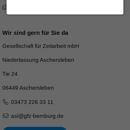
Tarifvertrag DGB/GVP
Wir sind gern für Sie da
Gesellschaft für Zeitarbeit mbH
Niederlassung Aschersleben
Tie 24
06449 Aschersleben
03473 226 33 11
asl@gfz-bernburg.de