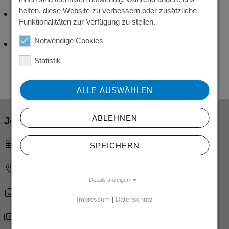
helfen, diese Website zu verbessern oder zusätzliche
Mitarbeit in einem interessanten und
Funktionalitäten zur Verfügung zu stellen.
wachsenden Unternehmen
Notwendige Cookies
Beratung und Begleitung durch unser
erfahrenes GFZ -Team in allen Belangen
Statistik
der Arbeitswelt
ALLE AUSWÄHLEN
ABLEHNEN
Jobdetails
05.08.2026
SPEICHERN
Könnern
Details anzeigen
Vollzeit
Impressum
|
Datenschutz
20,00 – 29,00 Euro pro Stunde