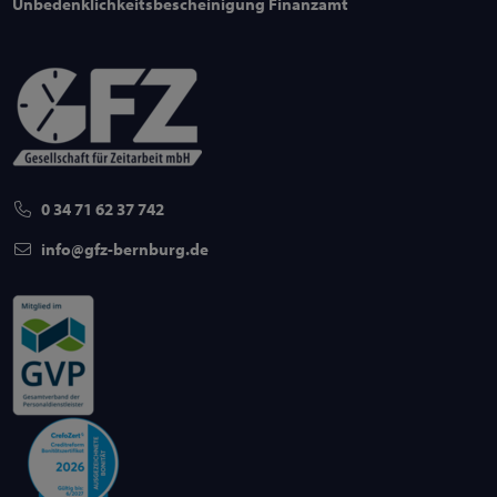
Unbedenklichkeitsbescheinigung Finanzamt
0 34 71 62 37 742
info
gfz-bernburg
de