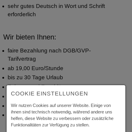
sehr gutes Deutsch in Wort und Schrift
erforderlich
Wir bieten Ihnen:
faire Bezahlung nach DGB/GVP-
Tarifvertrag
ab 19,00 Euro/Stunde
bis zu 30 Tage Urlaub
Zulagen und Zuschläge
COOKIE EINSTELLUNGEN
Weihnachtsgeld und Urlaubsgeld
unbefristetes Arbeitsverhältnis
Wir nutzen Cookies auf unserer Website. Einige von
ihnen sind technisch notwendig, während andere uns
Mitarbeit in einem interessanten und
helfen, diese Website zu verbessern oder zusätzliche
wachsenden Unternehmen
Funktionalitäten zur Verfügung zu stellen.