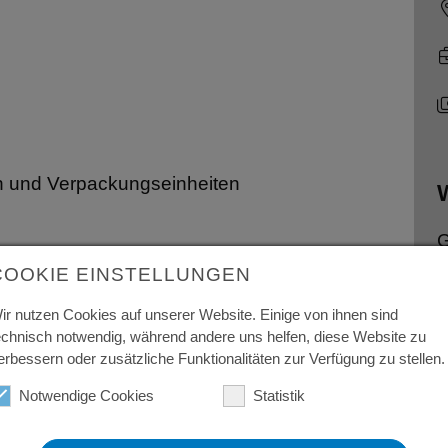
en und Verpackungseinheiten
W
G
COOKIE EINSTELLUNGEN
N
t
ir nutzen Cookies auf unserer Website. Einige von ihnen sind
T
echnisch notwendig, während andere uns helfen, diese Website zu
icht-System)
erbessern oder zusätzliche Funktionalitäten zur Verfügung zu stellen.
, scannen und einstretchen von Waren
0
Notwendige Cookies
Statistik
iten mit erhöhten körperlichen