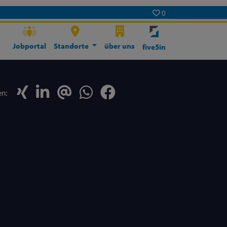
0
Jobportal
Standorte
über uns
five5in
en: