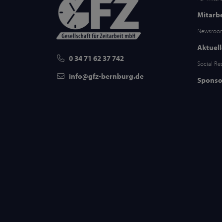
Mitarb
Newsro
Aktuel
0 34 71 62 37 742
Social Re
info
gfz-bernburg
de
Sponso