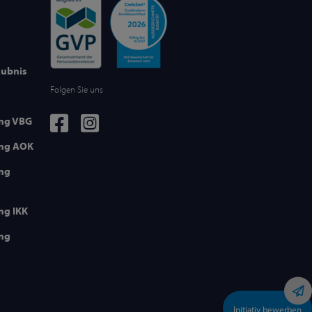
aubnis
Folgen Sie uns
ung VBG
ung AOK
ung
ng IKK
ung
Initiativ bewerben