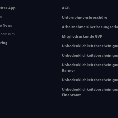
eiter App
AGB
om
Unternehmensbroschüre
le News
Arbeitnehmerüberlassungserl
sponsibility
Mitgliedsurkunde GVP
ring
Unbedenklichkeitsbescheinig
Unbedenklichkeitsbescheinig
Unbedenklichkeitsbescheinig
Barmer
Unbedenklichkeitsbescheinigu
Unbedenklichkeitsbescheinig
Finanzamt