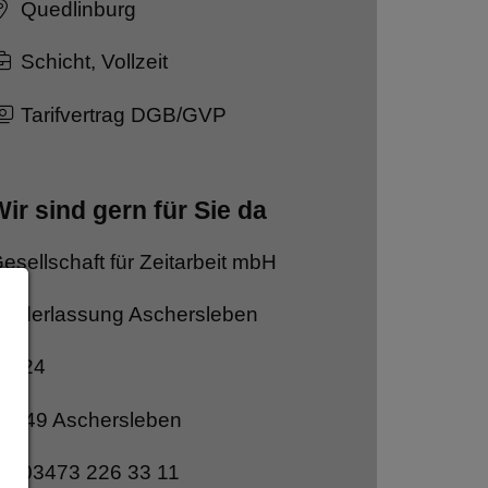
Quedlinburg
Schicht, Vollzeit
Tarifvertrag DGB/GVP
ir sind gern für Sie da
esellschaft für Zeitarbeit mbH
iederlassung Aschersleben
ie 24
6449 Aschersleben
03473 226 33 11