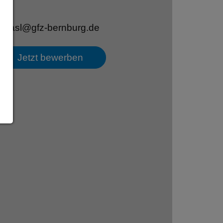
asl@gfz-bernburg.de
Jetzt bewerben