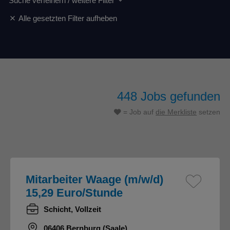
Suche verfeinern / weitere Filter
Alle gesetzten Filter aufheben
448
Jobs gefunden
= Job auf
die Merkliste
setzen
Mitarbeiter Waage (m/w/d)
15,29 Euro/Stunde
Schicht, Vollzeit
06406 Bernburg (Saale)