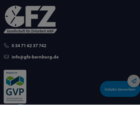
0 34 71 62 37 742
info
gfz-bernburg
de
Initiativ bewerben