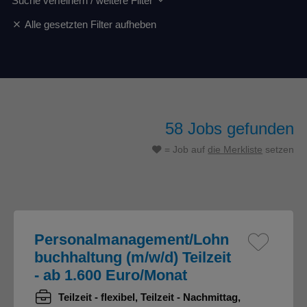
Suche verfeinern / weitere Filter
Alle gesetzten Filter aufheben
58
Jobs gefunden
= Job auf
die Merkliste
setzen
Personalmanagement/Lohn
buchhaltung (m/w/d) Teilzeit
- ab 1.600 Euro/Monat
Teilzeit - flexibel, Teilzeit - Nachmittag,