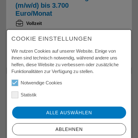
(m/w/d) bis 3.700
Euro/Monat
Vollzeit
06449 Aschersleben
COOKIE EINSTELLUNGEN
Wir nutzen Cookies auf unserer Website. Einige von
28.07.2026
ID 1056
ihnen sind technisch notwendig, während andere uns
helfen, diese Website zu verbessern oder zusätzliche
Funktionalitäten zur Verfügung zu stellen.
Notwendige Cookies
Mitarbeiter Qualitätsprüfung
(m/w/d) 17,65Euro/Stunde
Statistik
Vollzeit
ALLE AUSWÄHLEN
06188 Landsberg
ABLEHNEN
31.07.2026
ID 1023