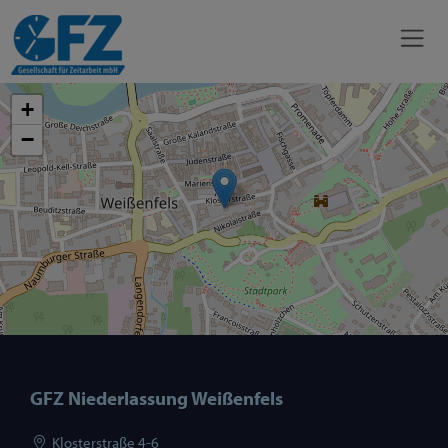
+
−
GFZ Niederlassung Weißenfels
Klosterstraße 4-6