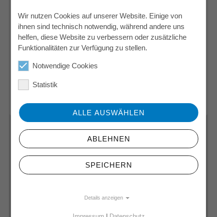
Euro/Stunde
Wir nutzen Cookies auf unserer Website. Einige von
ihnen sind technisch notwendig, während andere uns
Vollzeit
helfen, diese Website zu verbessern oder zusätzliche
06721 Osterfeld
Funktionalitäten zur Verfügung zu stellen.
Lager & Logistik
Notwendige Cookies
Statistik
05.08.2026
ID 1237
ALLE AUSWÄHLEN
ABLEHNEN
Vorherige
3
Nächste
«
1
2
4
5
6
»
SPEICHERN
Details anzeigen
Impressum
|
Datenschutz