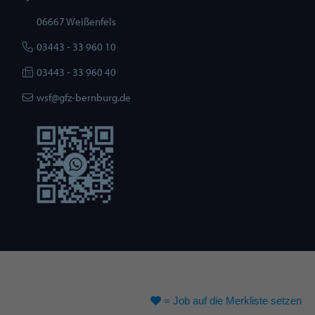
06667 Weißenfels
03443 - ­33 960 10
03443 - 33 960 40
wsf@gfz-bernburg.de
= Job auf
die Merkliste
setzen